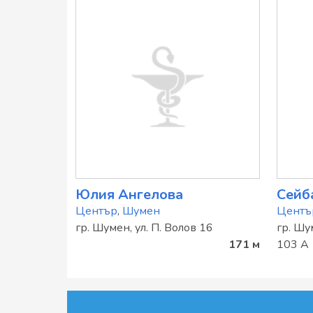
Юлия Ангелова
Сейба
Център
,
Шумен
Центъ
гр. Шумен, ул. П. Волов 16
гр. Шу
171 м
103 А