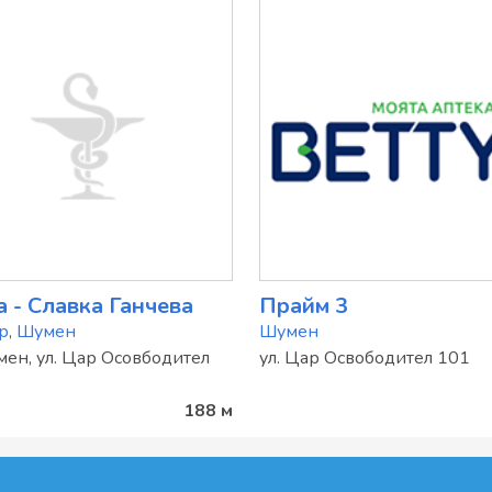
 - Славка Ганчева
Прайм 3
р
,
Шумен
Шумен
мен, ул. Цар Осовбодител
ул. Цар Освободител 101
188 м