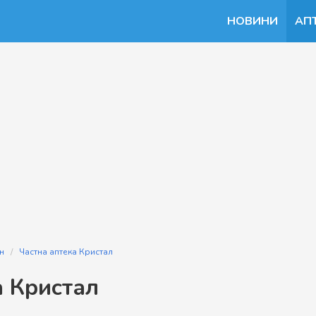
НОВИНИ
АП
н
Частна аптека Кристал
а Кристал