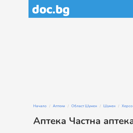
doc.bg
Начало
Аптеки
Област Шумен
Шумен
Херсо
Аптека Частна аптек