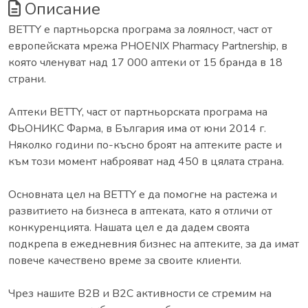
Описание
BETTY е партньорска програма за лоялност, част от
европейската мрежа PHOENIX Pharmacy Partnership, в
която членуват над 17 000 аптеки от 15 бранда в 18
страни.
Аптеки BETTY, част от партньорската програма на
ФЬОНИКС Фарма, в България има от юни 2014 г.
Няколко години по-късно броят на аптеките расте и
към този момент наброяват над 450 в цялата страна.
Основната цел на BETTY е да помогне на растежа и
развитието на бизнеса в аптеката, като я отличи от
конкуренцията. Нашата цел е да дадем своята
подкрепа в ежедневния бизнес на аптеките, за да имат
повече качествено време за своите клиенти.
Чрез нашите B2B и B2C активности се стремим на