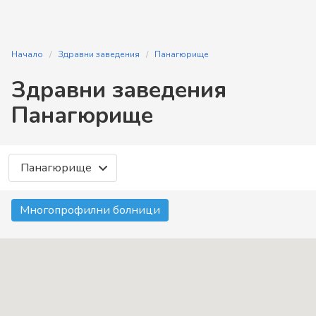
Начало
Здравни заведения
Панагюрище
Здравни заведения
Панагюрище
Панагюрище
Многопрофилни болници