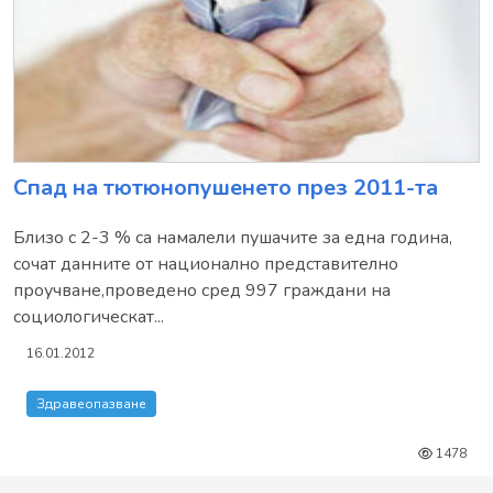
Спад на тютюнопушенето през 2011-та
Близо с 2-3 % са намалели пушачите за една година,
сочат данните от национално представително
проучване,проведено сред 997 граждани на
социологическат...
16.01.2012
Здравеопазване
1478