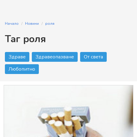
Начало
Новини
роля
Таг роля
Здраве
Здравеопазване
От света
Любопитно