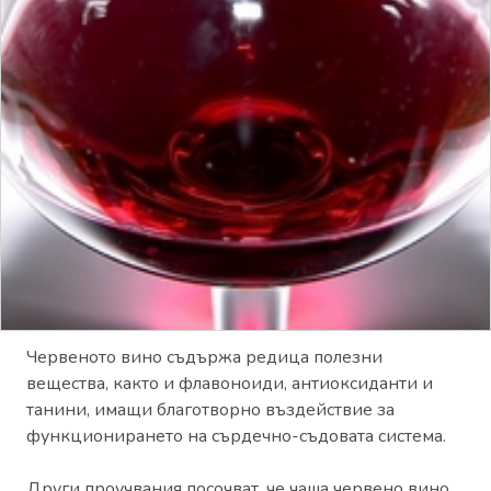
Червеното вино съдържа редица полезни
вещества, както и флавоноиди, антиоксиданти и
танини, имащи благотворно въздействие за
функционирането на сърдечно-съдовата система.
Други проучвания посочват, че чаша червено вино