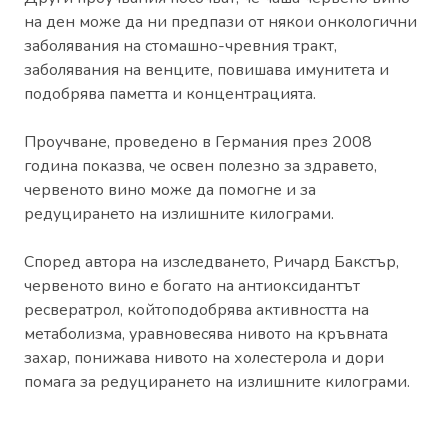
на ден може да ни предпази от някои онкологични
заболявания на стомашно-чревния тракт,
заболявания на венците, повишава имунитета и
подобрява паметта и концентрацията.
Проучване, проведено в Германия през 2008
година показва, че освен полезно за здравето,
червеното вино може да помогне и за
редуцирането на излишните килограми.
Според автора на изследването, Ричард Бакстър,
червеното вино е богато на антиоксидантът
ресвератрол, койтоподобрява активността на
метаболизма, уравновесява нивото на кръвната
захар, понижава нивото на холестерола и дори
помага за редуцирането на излишните килограми.