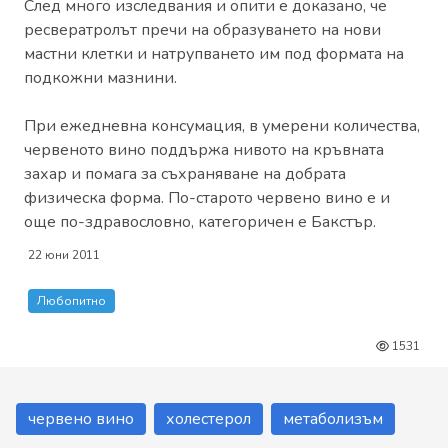
След много изследвания и опити е доказано, че
ресвератролът пречи на образуването на нови
мастни клетки и натрупването им под формата на
подкожни мазнини.
При ежедневна консумация, в умерени количества,
червеното вино поддържа нивото на кръвната
захар и помага за съхраняване на добрата
физическа форма. По-старото червено вино е и
още по-здравословно, категоричен е Бакстър.
22 юни 2011
Любопитно
1531
червено вино
холестерол
метаболизъм