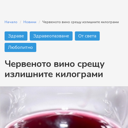
Начало
Новини
Червеното вино срещу излишните килограми
Здраве
Здравеопазване
От света
Любопитно
Червеното вино срещу
излишните килограми