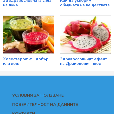
За здравословната сила
Как да ускорим
на лука
обмяната на веществата
Холестеролът - добър
Здравословният ефект
или лош
на Драконовия плод
УСЛОВИЯ ЗА ПОЛЗВАНЕ
ПОВЕРИТЕЛНОСТ НА ДАННИТЕ
КОНТАКТИ