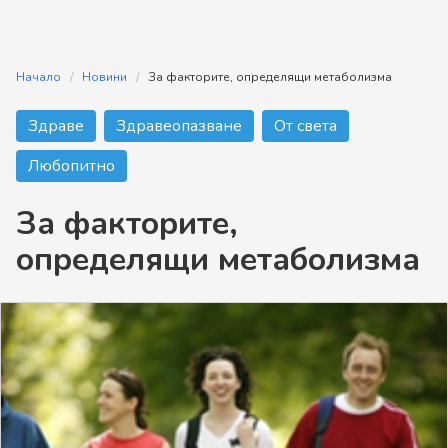
Начало
Новини
За факторите, определящи метаболизма
Здраве
Здравеопазване
От света
Любопитно
За факторите,
определящи метаболизма