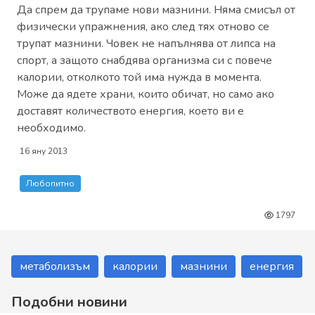
Да спрем да трупаме нови мазнини. Няма смисъл от
физически упражнения, ако след тях отново се
трупат мазнини. Човек не напълнява от липса на
спорт, а защото снабдява организма си с повече
калории, отколкото той има нужда в момента.
Може да ядете храни, които обичат, но само ако
доставят количеството енергия, което ви е
необходимо.
16 яну 2013
Любопитно
1797
метаболизъм
калории
мазнини
енергия
Подобни новини