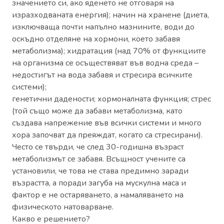
значението си, ако яденето не отговаря на
изразходваната енергия); начин на хранене (диета,
изключваща почти напълно мазнините, води до
оскъдно отделяне на хормони, което забавя
метаболизма); хидратация (над 70% от функциите
на организма се осъществяват във водна среда –
недостигът на вода забавя и стресира всичките
системи);
генетични дадености; хормоналната функция; стрес
(той също може да забави метаболизма, като
създава напрежение във всички системи и много
хора започват да преяждат, когато са стресирани).
Често се твърди, че след 30-годишна възраст
метаболизмът се забавя. Всъщност учените са
установили, че това не става предимно заради
възрастта, а поради загуба на мускулна маса и
фактор е не остаряването, а намаляването на
физическото натоварване.
Какво е решението?