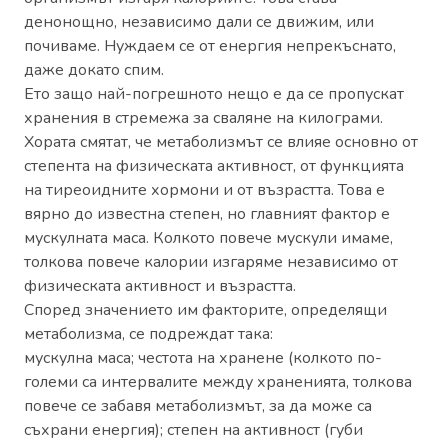
денонощно, независимо дали се движим, или
почиваме. Нуждаем се от енергия непрекъснато,
даже докато спим.
Ето защо най-погрешното нещо е да се пропускат
хранения в стремежа за сваляне на килограми.
Хората смятат, че метаболизмът се влияе основно от
степента на физическата активност, от функцията
на тиреоидните хормони и от възрастта. Това е
вярно до известна степен, но главният фактор е
мускулната маса. Колкото повече мускули имаме,
толкова повече калории изгаряме независимо от
физическата активност и възрастта.
Според значението им факторите, определящи
метаболизма, се подреждат така:
мускулна маса; честота на хранене (колкото по-
големи са интервалите между храненията, толкова
повече се забавя метаболизмът, за да може са
съхрани енергия); степен на активност (губи