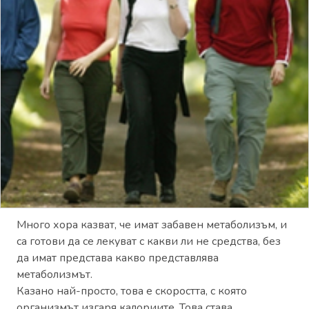
Много хора казват, че имат забавен метаболизъм, и
са готови да се лекуват с какви ли не средства, без
да имат представа какво представлява
метаболизмът.
Казано най-просто, това е скоростта, с която
организмът изгаря калориите. Това става