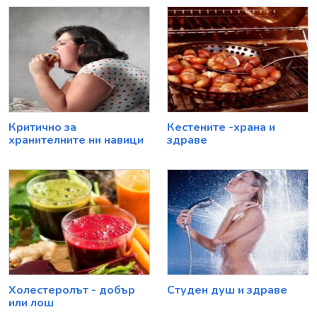
Критично за
Кестените -храна и
хранителните ни навици
здраве
Холестеролът - добър
Студен душ и здраве
или лош