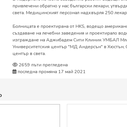
привлечени обратно у нас български лекари, утвърд
света. Медицинският персонал надхвърля 250 лека
Болницата е проектирана от HKS, водещо американ
създаване на лечебни заведения и проектирало вод
изграждане на Аджибадем Сити Клиник УМБАЛ Млад
Университетския център "МД Андерсън" в Хюстън, 
център в света.
2659 пъти прегледена
последна промяна 17 май 2021
о