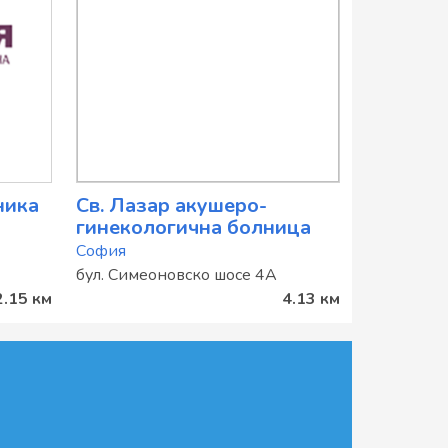
ника
Св. Лазар акушеро-
гинекологична болница
София
бул. Симеоновско шосе 4А
2.15 км
4.13 км