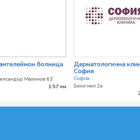
Пантелеймон болница
Дерматологична кли
София
София
лександър Малинов 63
Бели мел 2а
1.57 км