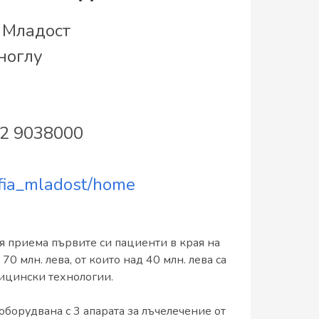
 Младост
ноглу
 2 9038000
sofia_mladost/home
приема първите си пациенти в края на
0 млн. лева, от които над 40 млн. лева са
ицински технологии.
оборудвана с 3 апарата за лъчелечение от