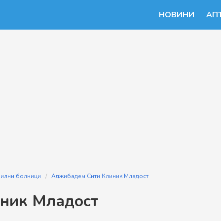
НОВИНИ
АП
илни болници
Аджибадем Сити Клиник Младост
ник Младост