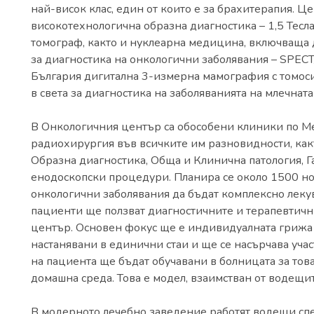
най-висок клас, един от които е за брахитерапия. 
високотехнологична образна диагностика – 1,5 Тес
томограф, както и нуклеарна медицина, включваща
за диагностика на онкологични заболявания – SPECT/
България дигитална 3-измерна мамография с томосин
в света за диагностика на заболяванията на млечната
В Онкологичния център са обособени клиники по М
радиохирургия във всичките им разновидности, как
Образна диагностика, Обща и Клинична патология, Г
енодоскопски процедури. Планира се около 1500 н
онкологични заболявания да бъдат комплексно леку
пациенти ще ползват диагностичните и терапевтич
център. Oсновен фокус ще е индивидуалната грижа
настанявани в единични стаи и ще се насърчава учас
на пациента ще бъдат обучавани в болницата за тов
домашна среда. Това е модел, взаимстван от водещи
В модерното лечебно заведение работят водещи спе