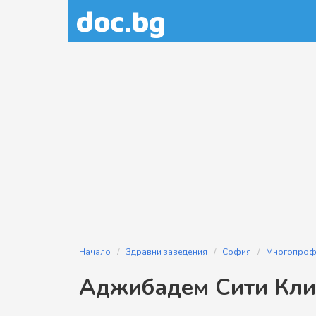
doc.bg
Начало
Здравни заведения
София
Многопроф
Аджибадем Сити Кли