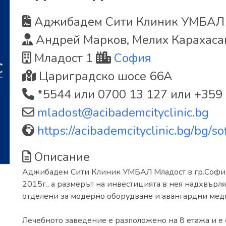
Аджибадем Сити Клиник УМБАЛ
Андрей Марков, Мелих Карахаса
Младост 1
София
Цариградско шосе 66А
*5544 или 0700 13 127 или +359
mladost@acibademcityclinic.bg
https://acibademcityclinic.bg/bg/
Описание
Аджибадем Сити Клиник УМБАЛ Младост в гр.София 
2015г., a размерът на инвестицията в нея надхвърля 7
отделени за модерно оборудване и авангардни мед
Лечебното заведение е разположено на 8 етажа и е 