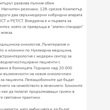
Центърът развива пълния обем
ла Магнитен резонанс, 128-срезов Компютър
 други два свръхмодерни хибридни апарата
CT и PET/CT. Внедрена е и първата за
тез, която се превръща в “златен стандарт”
 жлеза.
едицинска онкология, Лъчетерапия и
то и клиники по Нуклеарна медицина,
астроентерология с модерен сектор за
оводиагностицирани пациенти с
вани в болницата. Годишно над 20 000
ни възможности на новия онкологичен
 за пациента. Лежащоболните ще бъдат
тието на семейството в лечението. Близките
а как да полагат продължаващи грижи в
те световни практики.
циалисти, като амбицията е да бъдат