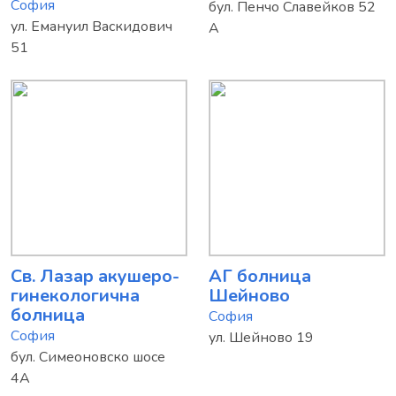
София
бул. Пенчо Славейков 52
ул. Емануил Васкидович
А
51
Св. Лазар акушеро-
АГ болница
гинекологична
Шейново
болница
София
София
ул. Шейново 19
бул. Симеоновско шосе
4А