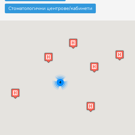
Стоматологични центрове/кабинети
4